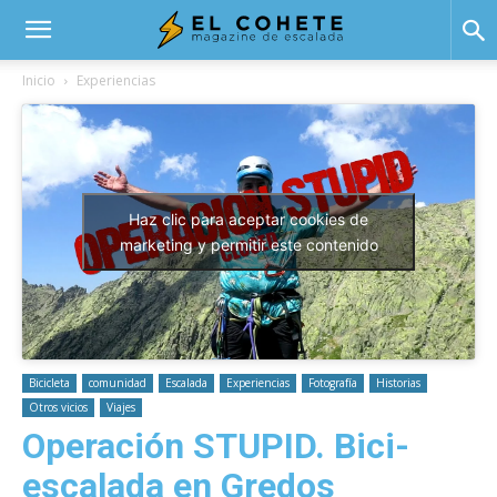
El
Inicio
Experiencias
Cohete
Haz clic para aceptar cookies de
marketing y permitir este contenido
Bicicleta
comunidad
Escalada
Experiencias
Fotografía
Historias
Otros vicios
Viajes
Operación STUPID. Bici-
escalada en Gredos