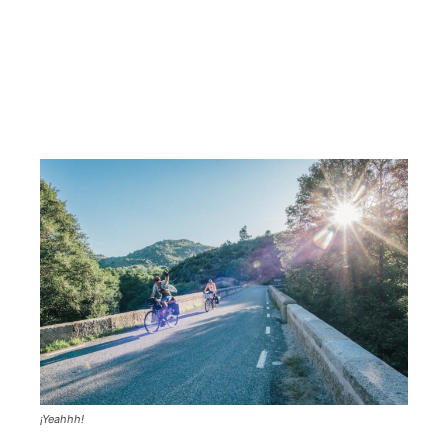
¡Yeahhh!