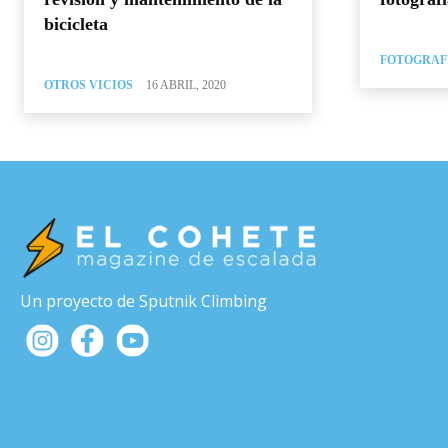
bicicleta
FOTOGRAF
OTROS VICIOS
16 ABRIL, 2020
Un proyecto de Sputnik Climbing