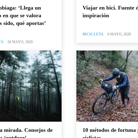
obiaga: ‘Llega un
Viajar en bici. Fuente 
en que se valora
inspiración
s sido, qué aportas’
BICICLETA
6 MAYO, 2020
TA
26 MAYO, 2020
a mirada. Consejos de
10 métodos de fortuna
ía ‘outdoor’
ciclistas