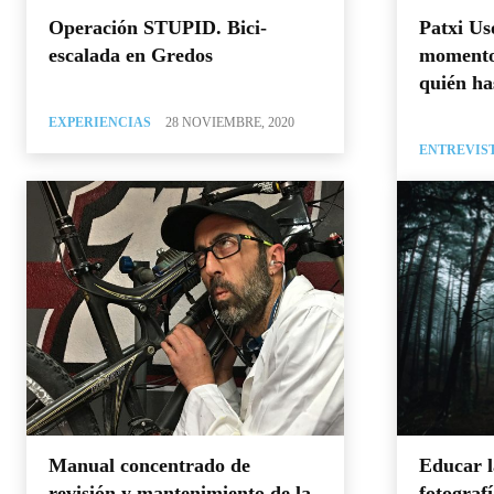
Operación STUPID. Bici-
Patxi Us
escalada en Gredos
momento 
quién ha
EXPERIENCIAS
28 NOVIEMBRE, 2020
ENTREVIS
Manual concentrado de
Educar l
revisión y mantenimiento de la
fotograf