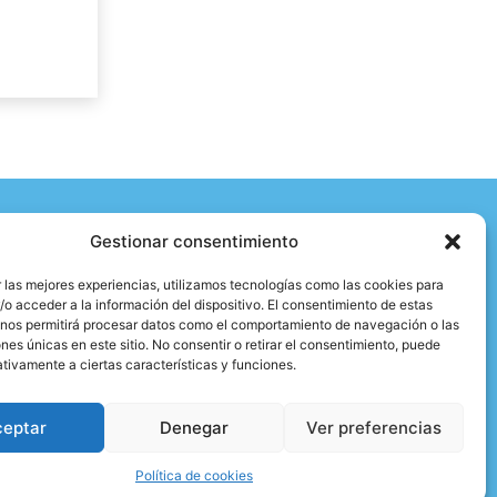
Gestionar consentimiento
Categorías
 las mejores experiencias, utilizamos tecnologías como las cookies para
|
|
|
|
Técnica y material
Salud y Escalada
Entrevistas
Vídeo
o acceder a la información del dispositivo. El consentimiento de estas
|
|
Formación
Entrenamiento
Activismo
 nos permitirá procesar datos como el comportamiento de navegación o las
ones únicas en este sitio. No consentir o retirar el consentimiento, puede
tivamente a ciertas características y funciones.
Aviso legal y Política de privacidad
ceptar
Denegar
Ver preferencias
2026 © - All rights reserved
Política de cookies