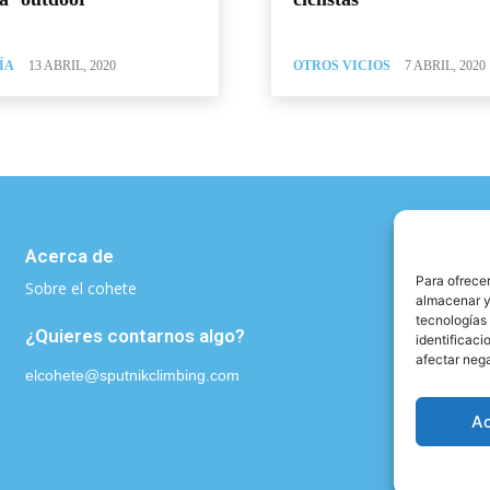
ÍA
13 ABRIL, 2020
OTROS VICIOS
7 ABRIL, 2020
Acerca de
Para ofrecer
Sobre el cohete
almacenar y/
tecnologías
¿Quieres contarnos algo?
identificaci
afectar nega
elcohete@sputnikclimbing.com
A