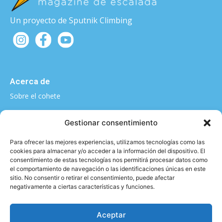
Un proyecto de Sputnik Climbing
Acerca de
Sobre el cohete
¿Quieres contarnos algo?
Gestionar consentimiento
elcohete@sputnikclimbing.com
Para ofrecer las mejores experiencias, utilizamos tecnologías como las
cookies para almacenar y/o acceder a la información del dispositivo. El
consentimiento de estas tecnologías nos permitirá procesar datos como
el comportamiento de navegación o las identificaciones únicas en este
Categorías
sitio. No consentir o retirar el consentimiento, puede afectar
negativamente a ciertas características y funciones.
|
|
|
|
Técnica y material
Salud y Escalada
Entrevistas
Vídeo
|
|
Formación
Entrenamiento
Activismo
Aceptar