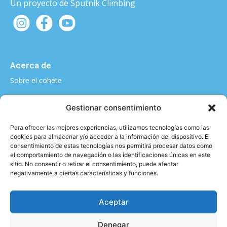
Un proyecto de Sputnik Climbing
Acerca de
Sobre el cohete
¿Quieres contarnos algo?
Gestionar consentimiento
elcohete@sputnikclimbing.com
Para ofrecer las mejores experiencias, utilizamos tecnologías como las
cookies para almacenar y/o acceder a la información del dispositivo. El
consentimiento de estas tecnologías nos permitirá procesar datos como
el comportamiento de navegación o las identificaciones únicas en este
Categorías
sitio. No consentir o retirar el consentimiento, puede afectar
negativamente a ciertas características y funciones.
|
|
|
|
Técnica y material
Salud y Escalada
Entrevistas
Vídeo
|
|
Formación
Entrenamiento
Activismo
Aceptar
Denegar
Aviso legal y Política de privacidad