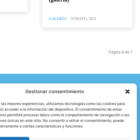
GALERÍA
19 MAYO, 2021
Página 6 de 7
Gestionar consentimiento
Categorías
 las mejores experiencias, utilizamos tecnologías como las cookies para
|
|
|
|
Técnica y material
Salud y Escalada
Entrevistas
Vídeo
o acceder a la información del dispositivo. El consentimiento de estas
|
|
Formación
Entrenamiento
Activismo
 nos permitirá procesar datos como el comportamiento de navegación o las
ones únicas en este sitio. No consentir o retirar el consentimiento, puede
tivamente a ciertas características y funciones.
Aviso legal y Política de privacidad