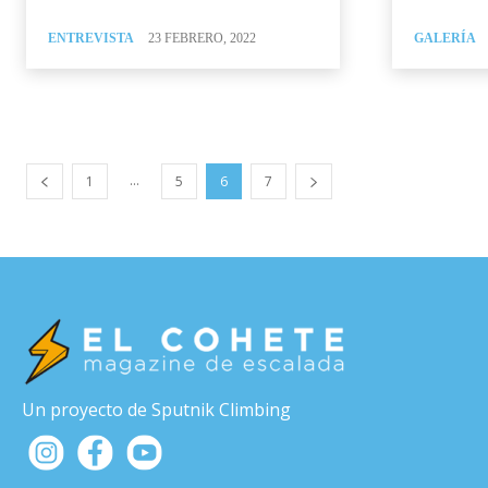
ENTREVISTA
23 FEBRERO, 2022
GALERÍA
...
1
5
6
7
Un proyecto de Sputnik Climbing