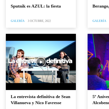
Sputnik es AZUL: la fiesta
Berango,
GALERÍA
3 OCTUBRE, 2022
GALERÍA
La entrevista definitiva de Sean
5º Anive
Villanueva y Nico Favresse
Alcoben