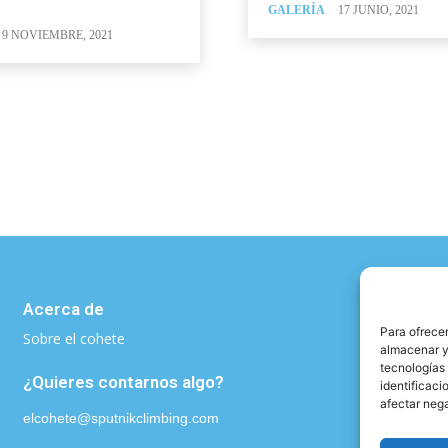
GALERÍA
17 JUNIO, 2021
9 NOVIEMBRE, 2021
Acerca de
Para ofrecer
Sobre el cohete
almacenar y/
tecnologías
¿Quieres contarnos algo?
identificaci
afectar nega
elcohete@sputnikclimbing.com