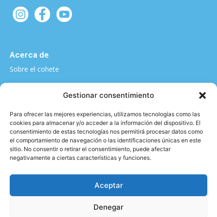
Acerca de
Sobre el cohete
¿Quieres contarnos algo?
Gestionar consentimiento
elcohete@sputnikclimbing.com
Para ofrecer las mejores experiencias, utilizamos tecnologías como las
cookies para almacenar y/o acceder a la información del dispositivo. El
consentimiento de estas tecnologías nos permitirá procesar datos como
el comportamiento de navegación o las identificaciones únicas en este
Categorías
sitio. No consentir o retirar el consentimiento, puede afectar
negativamente a ciertas características y funciones.
|
|
|
|
Técnica y material
Salud y Escalada
Entrevistas
Vídeo
|
|
Formación
Entrenamiento
Activismo
Aceptar
Denegar
Aviso legal y Política de privacidad