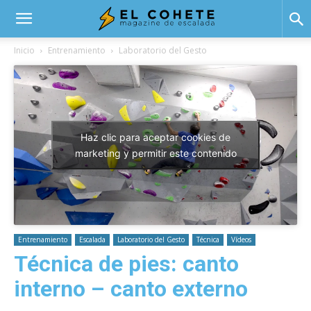
El
Inicio
Entrenamiento
Laboratorio del Gesto
Cohete
Haz clic para aceptar cookies de
marketing y permitir este contenido
Entrenamiento
Escalada
Laboratorio del Gesto
Técnica
Vídeos
Técnica de pies: canto
interno – canto externo