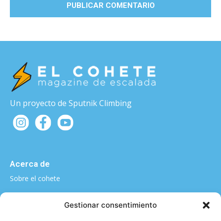
Un proyecto de Sputnik Climbing
Acerca de
Sobre el cohete
¿Quieres contarnos algo?
Gestionar consentimiento
elcohete@sputnikclimbing.com