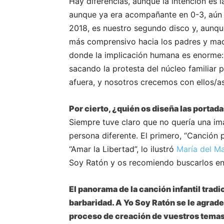
Hay diferencias, aunque la intención es l
aunque ya era acompañante en 0-3, aún no
2018, es nuestro segundo disco y, aunqu
más comprensivo hacia los padres y ma
donde la implicación humana es enorme:
sacando la protesta del núcleo familiar 
afuera, y nosotros crecemos con ellos/as
Por cierto, ¿quién os diseña las portad
Siempre tuve claro que no quería una ima
persona diferente. El primero, “Canción p
“Amar la Libertad”, lo ilustró
María del M
Soy Ratón y os recomiendo buscarlos en r
El panorama de la canción infantil trad
barbaridad. A Yo Soy Ratón se le agrad
proceso de creación de vuestros temas