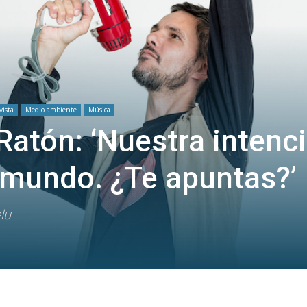
vista
Medio ambiente
Música
atón: ‘Nuestra intenc
 mundo. ¿Te apuntas?’
lu