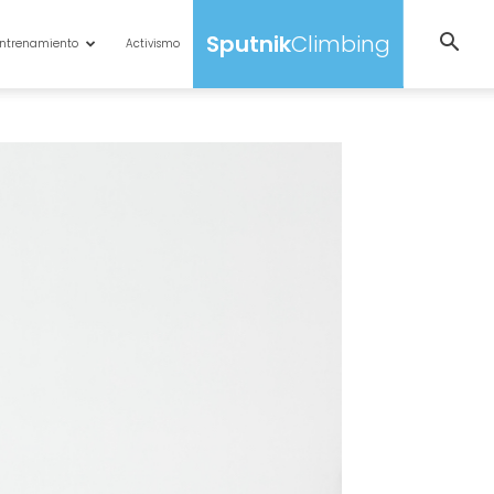
Sputnik
Climbing
ntrenamiento
Activismo