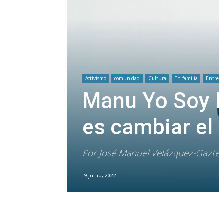
Activismo
comunidad
Cultura
En familia
Entre
Manu Yo Soy R
es cambiar el
Por José Manuel Velázquez-Gazte
9 junio, 2022