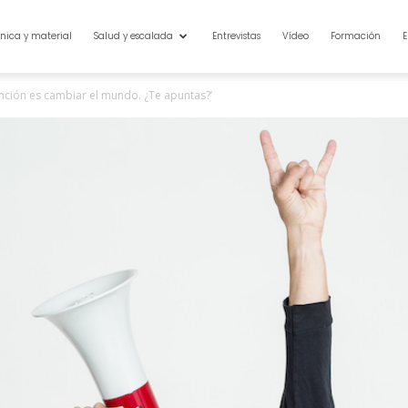
nica y material
Salud y escalada
Entrevistas
Vídeo
Formación
E
nción es cambiar el mundo. ¿Te apuntas?’