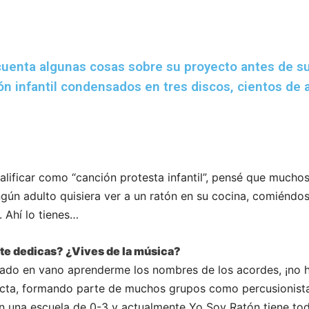
cuenta algunas cosas sobre su proyecto antes de su
ón infantil condensados en tres discos, cientos de 
alificar como “canción protesta infantil”, pensé que mucho
gún adulto quisiera ver a un ratón en su cocina, comiéndos
. Ahí lo tienes…
 te dedicas? ¿Vives de la música?
ntado en vano aprenderme los nombres de los acordes, ¡no
dacta, formando parte de muchos grupos como percusionista,
 una escuela de 0-3 y actualmente Yo Soy Ratón tiene to