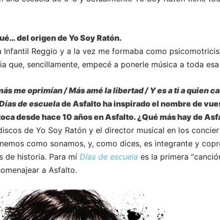
ué… del origen de Yo Soy Ratón.
 Infantil Reggio y a la vez me formaba como psicomotricist
cia que, sencillamente, empecé a ponerle música a toda esa
ás me oprimían / Más amé la libertad / Y es a ti a quien ca
Días de escuela
de Asfalto ha inspirado el nombre de vue
 toca desde hace 10 años en Asfalto. ¿Qué más hay de Asf
discos de Yo Soy Ratón y el director musical en los concier
 sonemos como sonamos, y, como dices, es integrante y copr
 de historia. Para mí
Días de escuela
es la primera “canción
omenajear a Asfalto.