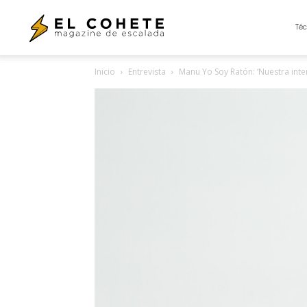
El
Téc
Inicio
Entrevista
Manu Yo Soy Ratón: ‘Nuestra inte
Cohete