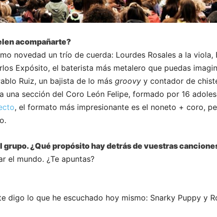
uelen acompañarte?
mo novedad un trío de cuerda: Lourdes Rosales a la viola, E
rlos Expósito, el baterista más metalero que puedas imagin
ablo Ruiz, un bajista de lo más
groovy
y contador de chistes
a una sección del Coro León Felipe, formado por 16 adolesce
ecto
, el formato más impresionante es el noneto + coro, pe
o.
del grupo. ¿Qué propósito hay detrás de vuestras cancione
iar el mundo. ¿Te apuntas?
te digo lo que he escuchado hoy mismo: Snarky Puppy y Ro