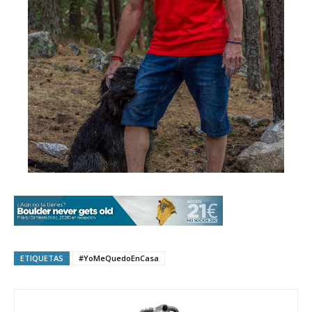
ETIQUETAS
#YoMeQuedoEnCasa