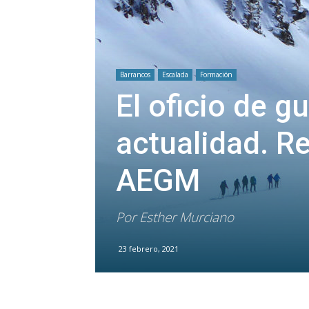
Barrancos
Escalada
Formación
El oficio de g
actualidad. R
AEGM
Por Esther Murciano
23 febrero, 2021