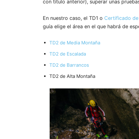
con título anterior), superar unas prueb
En nuestro caso, el TD1 o
Certificado de
guía elige el área en el que habrá de esp
TD2 de Media Montaña
TD2 de Escalada
TD2 de Barrancos
TD2 de Alta Montaña