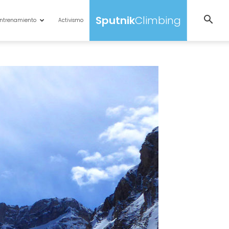
Sputnik
Climbing
ntrenamiento
Activismo