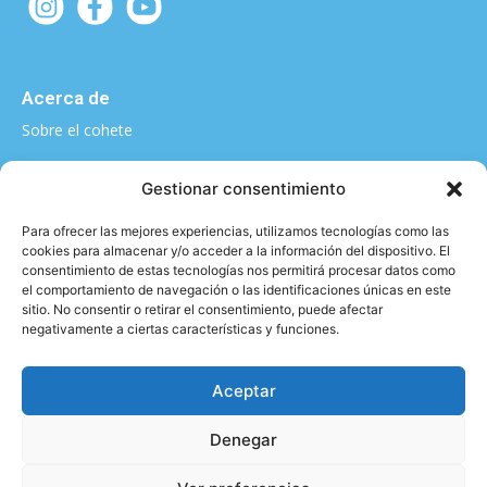
Acerca de
Sobre el cohete
¿Quieres contarnos algo?
Gestionar consentimiento
elcohete@sputnikclimbing.com
Para ofrecer las mejores experiencias, utilizamos tecnologías como las
cookies para almacenar y/o acceder a la información del dispositivo. El
consentimiento de estas tecnologías nos permitirá procesar datos como
el comportamiento de navegación o las identificaciones únicas en este
Categorías
sitio. No consentir o retirar el consentimiento, puede afectar
negativamente a ciertas características y funciones.
|
|
|
|
Técnica y material
Salud y Escalada
Entrevistas
Vídeo
|
|
Formación
Entrenamiento
Activismo
Aceptar
Denegar
Aviso legal y Política de privacidad
2026 © - All rights reserved