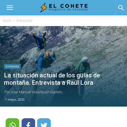
El
Inicio
Entrevista
Cohete
Entrevista
La situación actual de los guías de
montaña. Entrevista a Raúl Lora
Por José Manuel Velázquez-Gaztelu
1 mayo, 2020