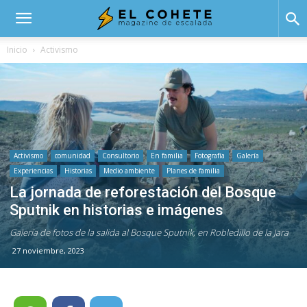
El
Inicio
Activismo
Cohete
Activismo
comunidad
Consultorio
En familia
Fotografía
Galería
Experiencias
Historias
Medio ambiente
Planes de familia
La jornada de reforestación del Bosque
Sputnik en historias e imágenes
Galería de fotos de la salida al Bosque Sputnik, en Robledillo de la Jara
27 noviembre, 2023