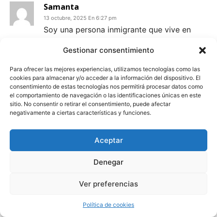
Samanta
13 octubre, 2025 En 6:27 pm
Soy una persona inmigrante que vive en
España pero que no ha intentado integrarse,
Gestionar consentimiento
mi modo de pasar los días es trabajo y
encierro en mi cuarto, no entiendo aún las
Para ofrecer las mejores experiencias, utilizamos tecnologías como las
cookies para almacenar y/o acceder a la información del dispositivo. El
razones, pero un día una buena amiga me
consentimiento de estas tecnologías nos permitirá procesar datos como
invito a escalar para pasar el tiempo y fue
el comportamiento de navegación o las identificaciones únicas en este
sitio. No consentir o retirar el consentimiento, puede afectar
una experiencia muy agradable, aun que no
negativamente a ciertas características y funciones.
soporte los zapatos especiales que se usan,
vi como ella podía hablar, conversar y
Aceptar
generar vínculos más cercanos con
personas que estaban ahí y me dio mucha
Denegar
ilusión el saber que en algún momento ella
Ver preferencias
podría ser yo. Gracias por este artículo en
varias ocasiones me sentí muy identificada.
Política de cookies
Respuesta