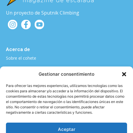
Un proyecto de Sputnik Climbing
Acerca de
Sobre el cohete
¿Quieres contarnos algo?
Gestionar consentimiento
elcohete@sputnikclimbing.com
Para ofrecer las mejores experiencias, utilizamos tecnologías como las
cookies para almacenar y/o acceder a la información del dispositivo. El
consentimiento de estas tecnologías nos permitirá procesar datos como
el comportamiento de navegación o las identificaciones únicas en este
Categorías
sitio. No consentir o retirar el consentimiento, puede afectar
negativamente a ciertas características y funciones.
|
|
|
|
Técnica y material
Salud y Escalada
Entrevistas
Vídeo
|
|
Formación
Entrenamiento
Activismo
Aceptar