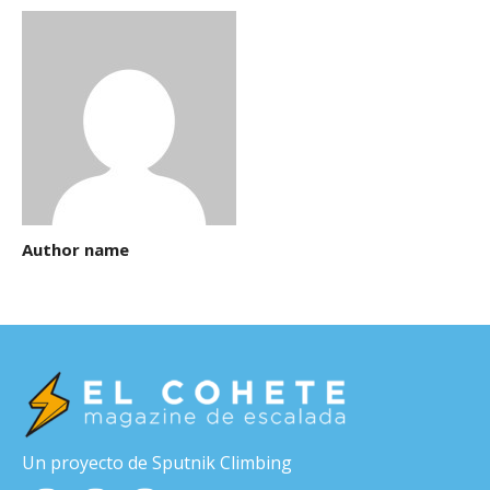
Author name
Un proyecto de Sputnik Climbing