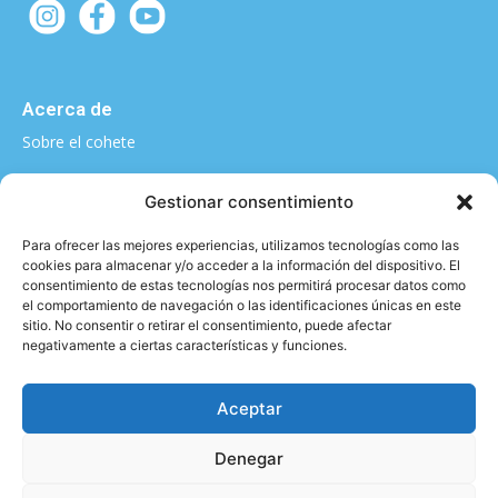
Acerca de
Sobre el cohete
¿Quieres contarnos algo?
Gestionar consentimiento
elcohete@sputnikclimbing.com
Para ofrecer las mejores experiencias, utilizamos tecnologías como las
cookies para almacenar y/o acceder a la información del dispositivo. El
consentimiento de estas tecnologías nos permitirá procesar datos como
el comportamiento de navegación o las identificaciones únicas en este
Categorías
sitio. No consentir o retirar el consentimiento, puede afectar
negativamente a ciertas características y funciones.
|
|
|
|
Técnica y material
Salud y Escalada
Entrevistas
Vídeo
|
|
Formación
Entrenamiento
Activismo
Aceptar
Denegar
Aviso legal y Política de privacidad