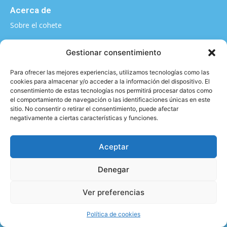
Acerca de
Sobre el cohete
¿Quieres contarnos algo?
Gestionar consentimiento
elcohete@sputnikclimbing.com
Para ofrecer las mejores experiencias, utilizamos tecnologías como las
cookies para almacenar y/o acceder a la información del dispositivo. El
consentimiento de estas tecnologías nos permitirá procesar datos como
el comportamiento de navegación o las identificaciones únicas en este
Categorías
sitio. No consentir o retirar el consentimiento, puede afectar
negativamente a ciertas características y funciones.
|
|
|
|
Técnica y material
Salud y Escalada
Entrevistas
Vídeo
|
|
Formación
Entrenamiento
Activismo
Aceptar
Denegar
Aviso legal y Política de privacidad
2026 © - All rights reserved
Ver preferencias
Política de cookies