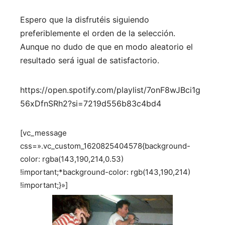
Espero que la disfrutéis siguiendo
preferiblemente el orden de la selección.
Aunque no dudo de que en modo aleatorio el
resultado será igual de satisfactorio.
https://open.spotify.com/playlist/7onF8wJBci1g
56xDfnSRh2?si=7219d556b83c4bd4
[vc_message
css=».vc_custom_1620825404578{background-
color: rgba(143,190,214,0.53)
!important;*background-color: rgb(143,190,214)
!important;}»]