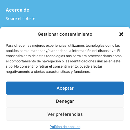
Acerca de
Sobre el cohete
¿Quieres contarnos algo?
Gestionar consentimiento
elcohete@sputnikclimbing.com
Para ofrecer las mejores experiencias, utilizamos tecnologías como las
cookies para almacenar y/o acceder a la información del dispositivo. El
consentimiento de estas tecnologías nos permitirá procesar datos como
el comportamiento de navegación o las identificaciones únicas en este
Categorías
sitio. No consentir o retirar el consentimiento, puede afectar
negativamente a ciertas características y funciones.
|
|
|
|
Técnica y material
Salud y Escalada
Entrevistas
Vídeo
|
|
Formación
Entrenamiento
Activismo
Aceptar
Denegar
Aviso legal y Política de privacidad
2026 © - All rights reserved
Ver preferencias
Política de cookies