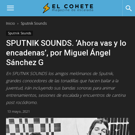
El
Inicio
Sputnik Sounds
Sputnik Sounds
Cohete
SPUTNIK SOUNDS. ‘Ahora vas y lo
encadenas’, por Miguel Ángel
Sánchez G
En SPUTNIK SOUNDS los amigos melómanos de Sputnik,
grandes conocedores de las tonadillas que hacen bailar a la
juventud, irán incluyendo sus bandas sonoras para animar
entrenamientos, sesiones de escalada y encuentros de cantina
post rocódromo.
13 mayo, 2021