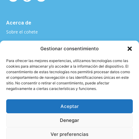
Acerca de
Sobre el cohete
¿Quieres contarnos algo?
Gestionar consentimiento
elcohete@sputnikclimbing.com
Para ofrecer las mejores experiencias, utilizamos tecnologías como las
cookies para almacenar y/o acceder a la información del dispositivo. El
consentimiento de estas tecnologías nos permitirá procesar datos como
el comportamiento de navegación o las identificaciones únicas en este
Categorías
sitio. No consentir o retirar el consentimiento, puede afectar
negativamente a ciertas características y funciones.
|
|
|
|
Técnica y material
Salud y Escalada
Entrevistas
Vídeo
|
|
Formación
Entrenamiento
Activismo
Aceptar
Denegar
Aviso legal y Política de privacidad
2026 © - All rights reserved
Ver preferencias