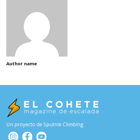
Author name
Un proyecto de Sputnik Climbing