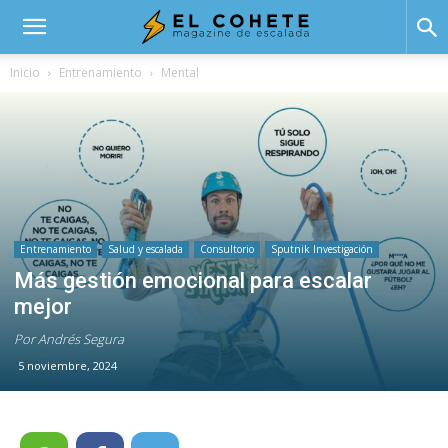
El
Inicio
Entrenamiento
Mental
Cohete
Entrenamiento
Salud y escalada
Consultorio
Sputnik Investigación
Más gestión emocional para escalar
mejor
Por Andrés Segura
5 noviembre, 2024