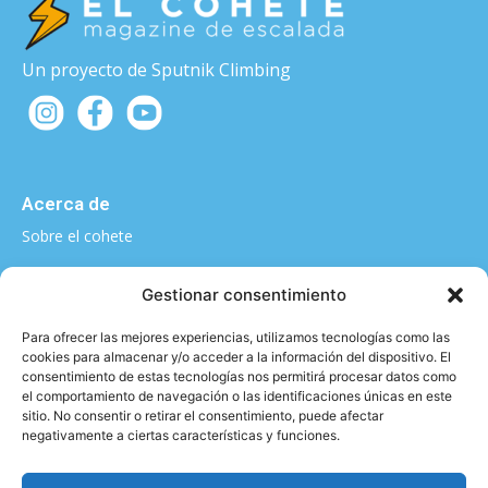
Un proyecto de Sputnik Climbing
Acerca de
Sobre el cohete
¿Quieres contarnos algo?
Gestionar consentimiento
elcohete@sputnikclimbing.com
Para ofrecer las mejores experiencias, utilizamos tecnologías como las
cookies para almacenar y/o acceder a la información del dispositivo. El
consentimiento de estas tecnologías nos permitirá procesar datos como
el comportamiento de navegación o las identificaciones únicas en este
Categorías
sitio. No consentir o retirar el consentimiento, puede afectar
negativamente a ciertas características y funciones.
|
|
|
|
Técnica y material
Salud y Escalada
Entrevistas
Vídeo
|
|
Formación
Entrenamiento
Activismo